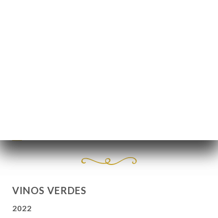
VINOS ROSADOS
Reserva Colosal, región de Lisboa - 75 cl
25.00€
Reserva Colosal, región de Lisboa - 12 cl
6€
VINOS VERDES
2022