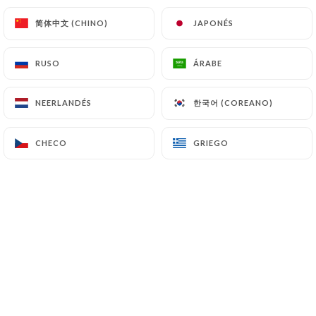
Pastel de nata y café
简体中文 (CHINO)
简体中文 (CHINO)
JAPONÉS
JAPONÉS
5.20€
RUSO
RUSO
ÁRABE
ÁRABE
Pastel de nata y té
7.10€
한국어 (COREANO)
한국어 (COREANO)
NEERLANDÉS
NEERLANDÉS
CHECO
CHECO
GRIEGO
GRIEGO
BEBIDAS FRÍAS
Evian
50cl
1L
4.50€
6.90€
San Pellegrino
50cl
1L
4.50€
6,90€