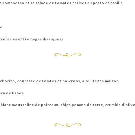
e romanesco et sa salade de tomates cerises au pesto et basilic
to
rcuteries et fromages iberiques)
chorizo, concassé de tomtes et poivrons, aïoli, frites maison
sca de lisboa
o blanc mousseline de poireaux, chips pomme de terre, crumble d’oliv