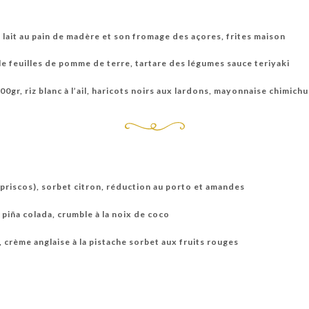
ait au pain de madère et son fromage des açores, frites maison
lle feuilles de pomme de terre, tartare des légumes sauce teriyaki
00gr, riz blanc à l’ail, haricots noirs aux lardons, mayonnaise chimichu
riscos), sorbet citron, réduction au porto et amandes
piña colada, crumble à la noix de coco
 crème anglaise à la pistache sorbet aux fruits rouges