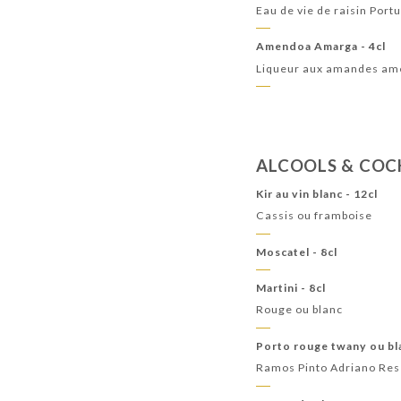
Eau de vie de raisin Portug
Amendoa Amarga - 4cl
Liqueur aux amandes amè
ALCOOLS & COC
Kir au vin blanc - 12cl
Cassis ou framboise
Moscatel - 8cl
Martini - 8cl
Rouge ou blanc
Porto rouge twany ou bla
Ramos Pinto Adriano Re