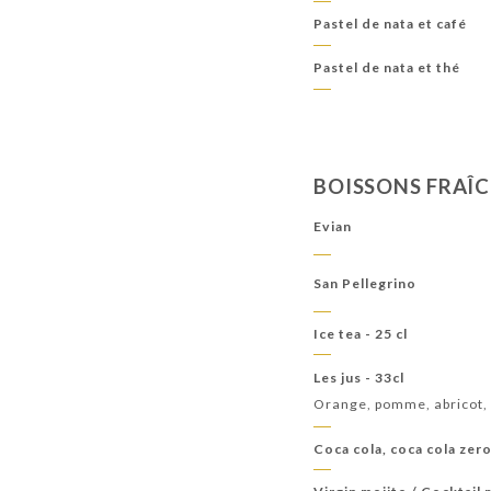
Pastel de nata et café
Pastel de nata et thé
BOISSONS FRAÎ
Evian
San Pellegrino
Ice tea - 25 cl
Les jus - 33cl
Orange, pomme, abricot,
Coca cola, coca cola zer