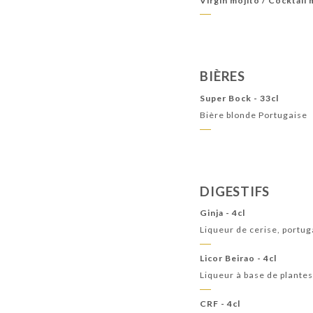
Virgin mojito / Cocktail
BIÈRES
Super Bock - 33cl
Bière blonde Portugaise
DIGESTIFS
Ginja - 4cl
Liqueur de cerise, portug
Licor Beirao - 4cl
Liqueur à base de plante
CRF - 4cl