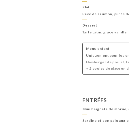
Plat
Pavé de saumon, purée de
Dessert
Tarte tatin, glace vanille
Menu enfant
Uniquement pour les en
Hamburger de poulet, f
+ 2 boules de glace en 
ENTRÉES
Mini beignets de morue, aï
Sardine et son pain aux o