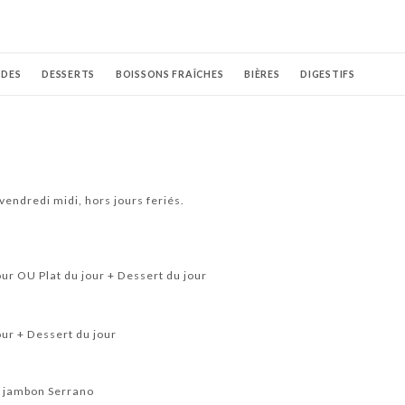
NDES
DESSERTS
BOISSONS FRAÎCHES
BIÈRES
DIGESTIFS
NS BLANCS
VINS ROSÉS
VINS VERTS
endredi midi, hors jours feriés.
our OU Plat du jour + Dessert du jour
our + Dessert du jour
t jambon Serrano