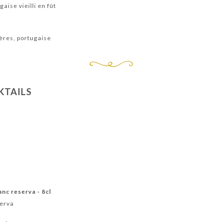
aise vieilli en fût
res, portugaise
KTAILS
nc reserva - 8cl
serva