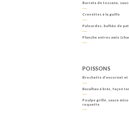
Burrata de toscane, sauc
Crevettes à la guillo
Palourdes, bulhão de pa
Planche entres amis (cha
POISSONS
Brochette d’encornet et 
Bacalhau à bràs, façon ta
Poulpe grillé, sauce mis
roquette