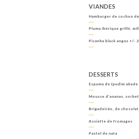
VIANDES
Hamburger de cochon de l
Pluma ibérique grillé, mi
Picanha black angus +/- 2
DESSERTS
Espuma de (pudim abade p
Mousse d’ananas, sorbet 
Brigadeirão, de chocolat,
Assiette de fromages
Pastel de nata