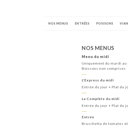
NOS MENUS
ENTRÉES
POISSONS
VIA
ALCOOLS & COCKTAILS
VINS ROUGES
VI
NOS MENUS
Menu du midi
Uniquement du mardi au v
Boissons non comprises
L'Express du midi
Entrée du jour + Plat du j
La Complète du midi
Entrée du jour + Plat du j
Entrée
Bruschetta de tomates e