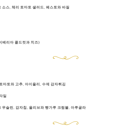
 소스, 체리 토마토 샐러드, 페스토와 바질
이베리아 콜드컷과 치즈)
 토마토와 고추, 아이올리, 수제 감자튀김
스타일
리크 무슬린, 감자칩, 올리브와 빵가루 크럼블, 아루굴라