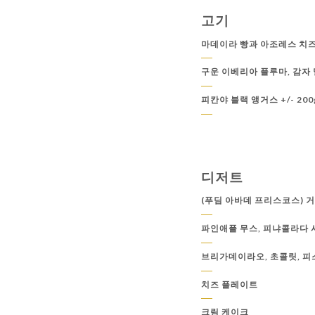
고기
마데이라 빵과 아조레스 치즈
구운 이베리아 플루마, 감자
피칸야 블랙 앵거스 +/- 2
디저트
(푸딤 아바데 프리스코스) 거
파인애플 무스, 피냐콜라다 
브리가데이라오, 초콜릿, 피
치즈 플레이트
크림 케이크