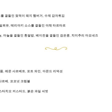
를 곁들인 젖먹이 돼지 햄버거, 수제 감자튀김
 밀푀유, 테리야키 소스를 곁들인 야채 타르타르
00g, 마늘을 곁들인 흰쌀밥, 베이컨을 곁들인 검은콩, 치미추리 마요네즈
품, 레몬 샤르베트, 포트 와인, 아몬드 리덕션
샤르베, 코코넛 크럼블
스타치오 커스터드, 붉은 과일 셔벗