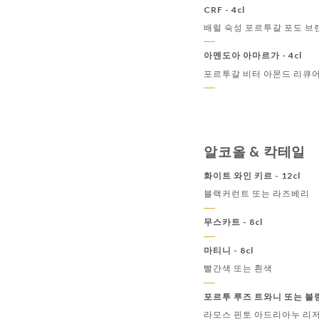
CRF - 4cl
배럴 숙성 포르투갈 포도 브
아멘도아 아마르가 - 4cl
포르투갈 비터 아몬드 리큐
알코올 & 칵테일
화이트 와인 키르 - 12cl
블랙커런트 또는 라즈베리
무스카트 - 8cl
마티니 - 8cl
빨간색 또는 흰색
포르투 루즈 트와니 또는 블랑 
라모스 핀토 아드리아누 리