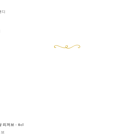
랜디
어
리저브 - 8cl
저브