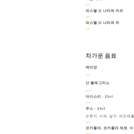
파스텔 드 나타와 커피
파스텔 드 나타와 차
차가운 음료
에비앙
산 펠레그리노
아이스티 - 25cl
주스 - 33cl
오렌지, 사과, 살구, 파인애
코카콜라, 코카콜라 제로, 수몰