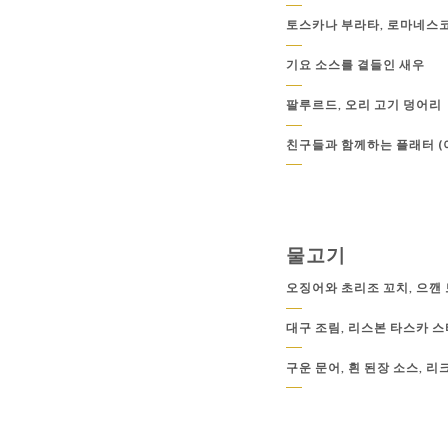
토스카나 부라타, 로마네스코
기요 소스를 곁들인 새우
팔루르드, 오리 고기 덩어리
친구들과 함께하는 플래터 (
물고기
오징어와 초리조 꼬치, 으깬
대구 조림, 리스본 타스카 
구운 문어, 흰 된장 소스, 