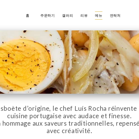
홈
주문하기
갤러리
리뷰
메뉴
연락처
isboète d’origine, le chef Luís Rocha réinvente 
cuisine portugaise avec audace et finesse.
 hommage aux saveurs traditionnelles, repens
avec créativité.