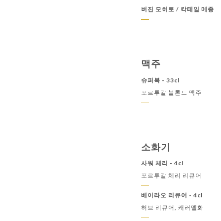
버진 모히토 / 칵테일 메종
맥주
슈퍼복 - 33cl
포르투갈 블론드 맥주
소화기
사워 체리 - 4cl
포르투갈 체리 리큐어
베이라오 리큐어 - 4cl
허브 리큐어, 캐러멜화