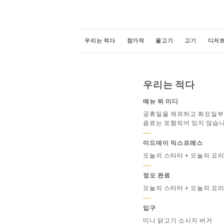
우리는 적다
참가작
물고기
고기
디저
로제 와인
그린 와인
우리는 적다
메뉴 뒤 미디
공휴일을 제외하고 화요일부
음료는 포함되어 있지 않습니
미드데이 익스프레스
오늘의 스타터 + 오늘의 요리
정오 완료
오늘의 스타터 + 오늘의 요리
입구
미니 닭고기 소시지 버거