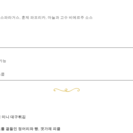
 아스파라거스, 훈제 파프리카, 마늘과 고수 비에르주 소스
 가능
스쿱
인 미니 대구튀김
를 곁들인 정어리와 빵, 갯가재 피클