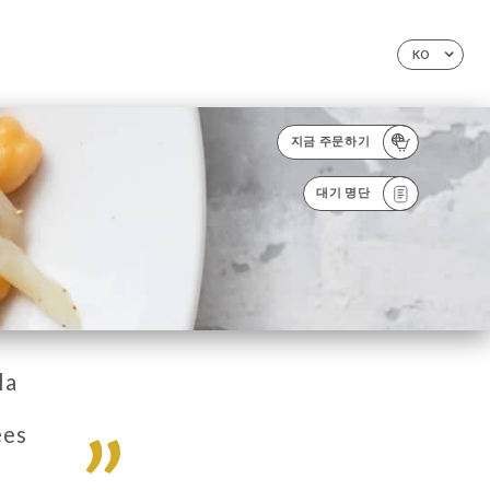
KO
지금 주문하기
대기 명단
la
ées