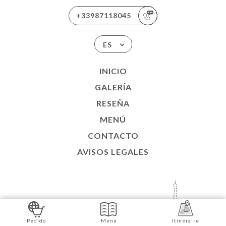
+33987118045
ES
INICIO
GALERÍA
RESEÑA
MENÚ
CONTACTO
AVISOS LEGALES
SITIO WEB CREADO CON
EN
Pedido
Menú
Itinéraire