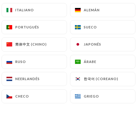
Las solicitudes de supresión de Datos Personales
estarán sujetas a las obligaciones impuestas a
ITALIANO
ITALIANO
ALEMÁN
ALEMÁN
https://tascadelisboa-saint-germain.fr
por la
ley, en particular en materia de conservación o
PORTUGUÉS
PORTUGUÉS
SUECO
SUECO
archivo de documentos. Por último, los Usuarios de
https://tascadelisboa-saint-germain.fr
pueden
简体中文 (CHINO)
简体中文 (CHINO)
JAPONÉS
JAPONÉS
presentar una reclamación ante las autoridades de
control, y en particular ante la CNIL
RUSO
RUSO
ÁRABE
ÁRABE
(
https://www.cnil.fr/fr/plaintes
).
한국어 (COREANO)
한국어 (COREANO)
NEERLANDÉS
NEERLANDÉS
7.4 No comunicación de los datos personales
https://tascadelisboa-saint-germain.fr
se
abstiene de tratar, alojar o transferir la
CHECO
CHECO
GRIEGO
GRIEGO
Información recogida de sus Clientes a un país
situado fuera de la Unión Europea o reconocido
como «no adecuado» por la Comisión Europea sin
informar previamente al cliente. No obstante,
https://tascadelisboa-saint-germain.fr
sigue