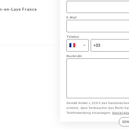
n-en-Laye France
E-Mail
Telefon
Nachricht
Gemäß Artikel L.223-2 des französische
erinnert, dass Verbraucher das Recht hab
bloctel.gou
Telefonwerbung einzutragen:
SE