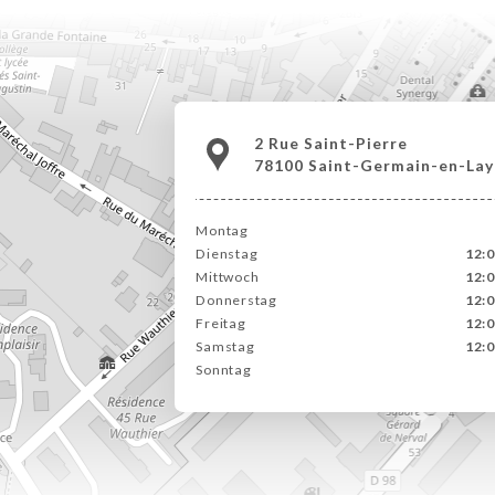
2 Rue Saint-Pierre
78100 Saint-Germain-en-Lay
Montag
Dienstag
12:0
Mittwoch
12:0
Donnerstag
12:0
Freitag
12:0
Samstag
12:0
Sonntag