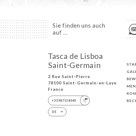
Sie finden uns auch
auf …
Tasca de Lisboa
Saint-Germain
STA
GAL
2 Rue Saint-Pierre
BEW
78100 Saint-Germain-en-Laye
MEN
France
KON
REC
+33987118045
DE