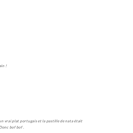
in !
n vrai plat portugais et la pastille de nata était
Donc bof bof .