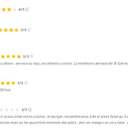
4/5
5/5
5/5
allons : service au top, excellente cuisine. La meilleure adresse de St Germa
5/5
0 fois
1/5
 n’ai pas aimé cette cuisine , le burger ressemble plus à de la steet food qu’à u
onne mais vu les quantités minimes des plats , ben on mange car on a faim . 