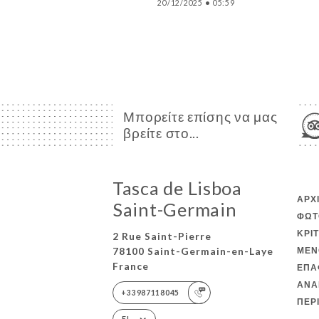
20/12/2025
•
05:59
Μπορείτε επίσης να μας
βρείτε στο...
Tasca de Lisboa
ΑΡΧ
Saint-Germain
ΦΩΤ
ΚΡΙ
2 Rue Saint-Pierre
78100 Saint-Germain-en-Laye
ΜΕΝ
France
ΕΠΑ
ΑΝΑ
+33987118045
ΠΕΡ