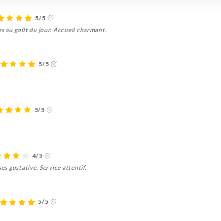
5/5
es au goût du jour. Accueil charmant.
5/5
5/5
4/5
es gustative. Service attentif.
5/5