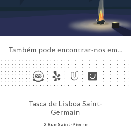
NA
AL
IDO
ERIA
IAÇÃO
Também pode encontrar-nos em…
NU
ACTO
Tasca de Lisboa Saint-
Germain
2 Rue Saint-Pierre