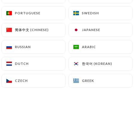
PORTUGUESE
PORTUGUESE
SWEDISH
SWEDISH
Vous avez envie de partager un
简体中文 (CHINESE)
简体中文 (CHINESE)
JAPANESE
JAPANESE
moment, tête à tête avec votre moitié?
Au menu, des classiques revisités et
RUSSIAN
RUSSIAN
ARABIC
ARABIC
bien sûr des nouveautés que vous allez
한국어 (KOREAN)
한국어 (KOREAN)
DUTCH
DUTCH
adorer. Venez vite les découvrir !
Le restaurant Tasca de Lisboa vous
CZECH
CZECH
GREEK
GREEK
invite au Portugal pour retrouver les
saveurs authentiques de la gastronomie
lusitane.
Le chef Luis vous propose une cuisine
sincère et de saison ou les plats marient